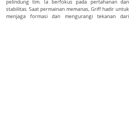
pelindung tim. Ia berfokus pada pertahanan dan
stabilitas. Saat permainan memanas, Griff hadir untuk
menjaga formasi dan mengurangi tekanan dari
musuh. Gaya bermainnya sangat cocok untuk pemain
yang mengutamakan ketenangan.
5. Rhea – Sang Penari
Kartu
Rhea tampil lincah dengan gerakan yang anggun dan
strategis. Ia memadukan kelincahan dengan
ketepatan dalam membaca peluang. Dalam situasi
kritis, Rhea mampu membalikkan keadaan dengan
kombinasi langkah cepat dan keputusan yang tajam.
Kesimpulan